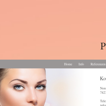
Home
Info
Referenzen
Ko
Nord
7423
Tel
inf